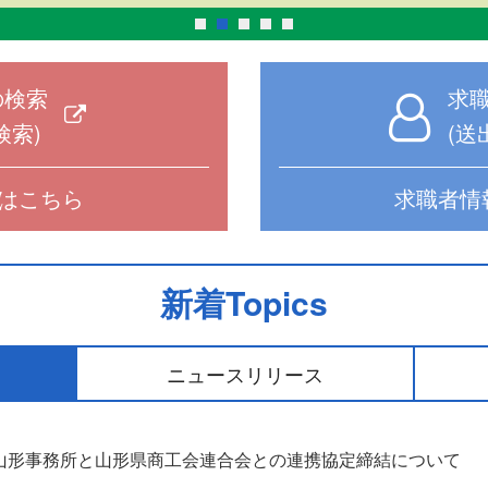
の検索
求
検索)
(送
はこちら
求職者情
新着Topics
ニュースリリース
山形事務所と山形県商工会連合会との連携協定締結について