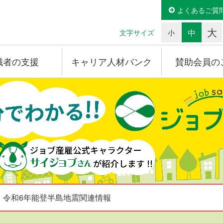
よくあるご質
大
中
文字サイズ
小
職者の支援
キャリア人材バンク
賛助会員の
令和6年能登半島地震関連情報