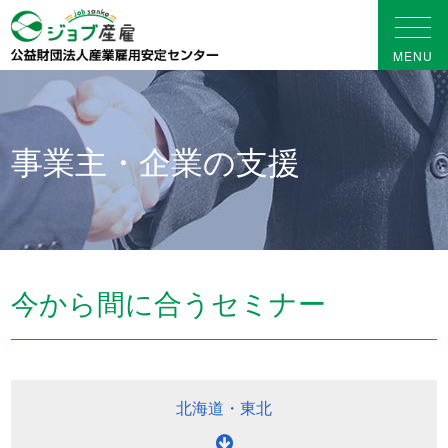
事業主・企業の支援
今から間に合うセミナー
北海道
・
東北